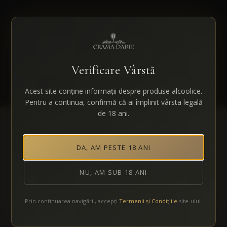
Verificare Vârstă
Acest site conține informații despre produse alcoolice.
Pentru a continua, confirmă că ai împlinit vârsta legală
de 18 ani.
DA, AM PESTE 18 ANI
NU, AM SUB 18 ANI
Prin continuarea navigării, accepți
Termenii și Condițiile
site-ului.